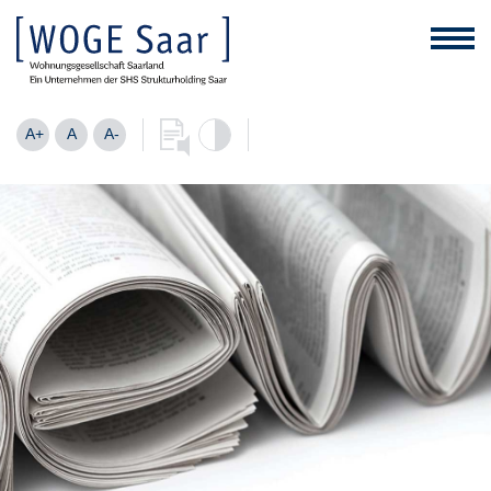
A+
A
A-