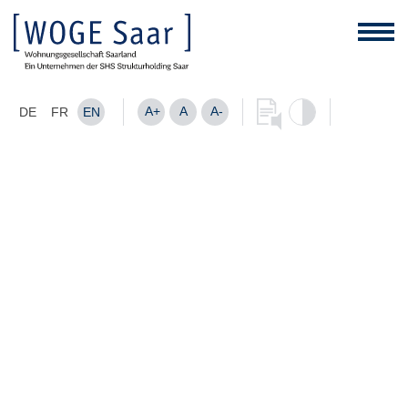
A+
A
A-
DE
FR
EN