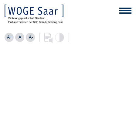
A+
A
A-