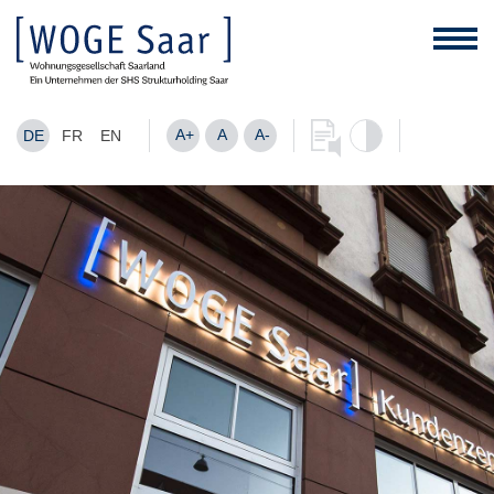
A+
A
A-
DE
FR
EN