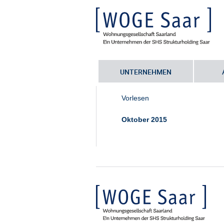
UNTERNEHMEN
Sie befinden sich hier:
Startseite
•
A
Vorlesen
Oktober 2015