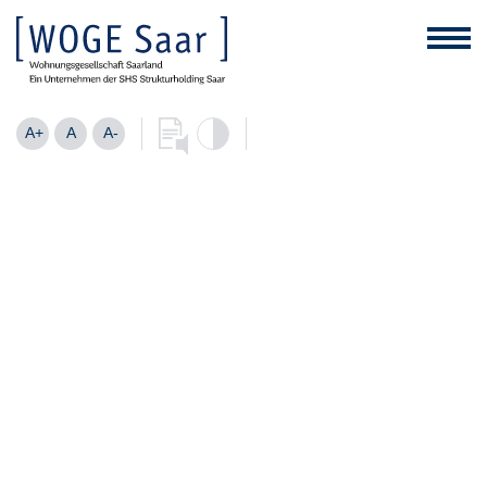
A+
A
A-