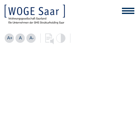
A+
A
A-