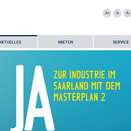
A+
A
A-
AKTUELLES
MIETEN
SERVICE