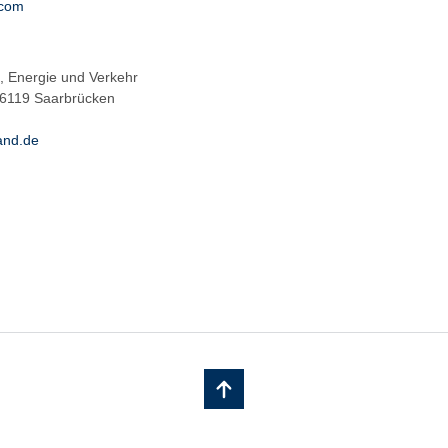
.com
it, Energie und Verkehr
66119 Saarbrücken
and.de