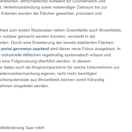
triktionen, wirtschaftlicher Aufwand für Grunderwerb und
tät, Verkehrsanbindung sowie notwendiger Zeitraum bis zur
riterien wurden die Flächen gewichtet, priorisiert und
chied zum ersten Masterplan neben Greenfields auch Brownfields,
r nutzbar gemacht werden könnten, verstärkt in die
en. Durch eine Erweiterung der bereits etablierten Flächen-
portal.germanys.saarland
wird dieser neue Fokus ausgebaut. In
industrielle Altflächen regelmäßig systematisch erfasst und
 in eine Folgenutzung überführt werden. In diesem
 dabei auch als Ansprechpartnerin für solche Unternehmen zur
iedernutzbarmachung eigener, nicht mehr benötigter
chenpotenziale aus Brownfields können somit frühzeitig
nahmen eingeleitet werden.
haftsförderung Saar mbH