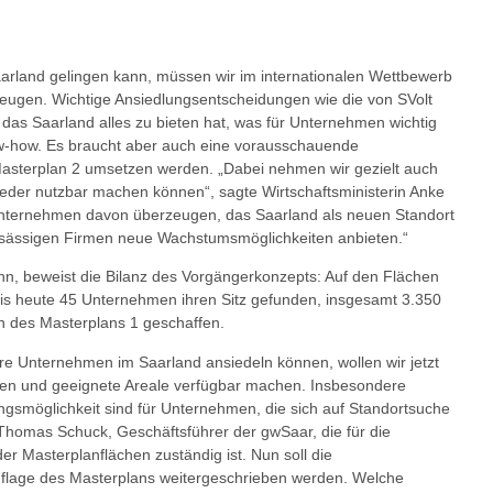
aarland gelingen kann, müssen wir im internationalen Wettbewerb
eugen. Wichtige Ansiedlungsentscheidungen wie die von SVolt
 das Saarland alles zu bieten hat, was für Unternehmen wichtig
ow-how. Es braucht aber auch eine vorausschauende
 Masterplan 2 umsetzen werden. „Dabei nehmen wir gezielt auch
 wieder nutzbar machen können“, sagte Wirtschaftsministerin Anke
 Unternehmen davon überzeugen, das Saarland als neuen Standort
nsässigen Firmen neue Wachstumsmöglichkeiten anbieten.“
nn, beweist die Bilanz des Vorgängerkonzepts: Auf den Flächen
is heute 45 Unternehmen ihren Sitz gefunden, insgesamt 3.350
 des Masterplans 1 geschaffen.
ere Unternehmen im Saarland ansiedeln können, wollen wir jetzt
ffen und geeignete Areale verfügbar machen. Insbesondere
ungsmöglichkeit sind für Unternehmen, die sich auf Standortsuche
 Thomas Schuck, Geschäftsführer der gwSaar, die für die
r Masterplanflächen zuständig ist. Nun soll die
uflage des Masterplans weitergeschrieben werden. Welche