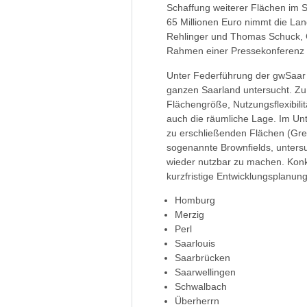
Schaffung weiterer Flächen im 
65 Millionen Euro nimmt die Lan
Rehlinger und Thomas Schuck, G
Rahmen einer Pressekonferenz a
Unter Federführung der gwSaar 
ganzen Saarland untersucht. Zu
Flächengröße, Nutzungsflexibil
auch die räumliche Lage. Im U
zu erschließenden Flächen (Green
sogenannte Brownfields, untersu
wieder nutzbar zu machen. Konk
kurzfristige Entwicklungsplanung
Homburg
Merzig
Perl
Saarlouis
Saarbrücken
Saarwellingen
Schwalbach
Überherrn