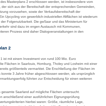
 des Masterplans 2 erschlossen werden, ist insbesondere vom
, der sich aus der Bereitschaft der entsprechenden Gemeinden,
tzung vorzusehen, sowie der Verkaufsbereitschaft der
in Upcycling von gewerblich-industriellen Altflächen ist wiederum
der Folgenutzbarkeit. Die gwSaar und das Ministerium für
d Verkehr sind dazu im engen Austausch mit Kommunen,
iteren Prozess sind daher Dialogveranstaltungen in den
lan 2
 1 ist mit einem Investment von rund 100 Mio. Euro
ie Flächen in Saarlouis, Homburg, Tholey und Losheim mit einer
eits größtenteils vermarktet. Die Erschließung der Flächen im
konnte 3 Jahre früher abgeschlossen werden, als ursprünglich
rmarktungserfolg führten zur Entscheidung für einen weiteren
 gesamte Saarland auf mögliche Flächen untersucht.
den anschließend einer ausführlichen Eignungsprüfung
wertungskriterien hierbei waren: Größe, räumliche Lage,