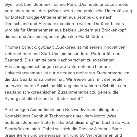
Gyu Taek Lee, Jeonbuk Techno Park: „Die heute unterzeichnete
Vereinbarung mit der gwSaar bietet eine praktische Unterstützung
für Biotechnologie-Unternehmen aus Jeonbuk, die nach
Deutschland und Europa expandieren wollen. Darüber hinaus
wird sie für Unternehmen aus beiden Ländern als Brückenkopf
dienen und Ansiedlungen im globalen Markt fördern.“
Thomas Schuck, gwSaar: „Südkorea ist mit seinen innovativen
Unternehmen und Start-Ups ein besonderer Partner für das
Saarland. Die unmittelbare Nachbarschaft zu exzellenten
Forschungseinrichtungen sowie Unternehmen hier am
Universitätscampus ist nur einer von mehreren Standortvorteilen,
die das Saarland zu bieten hat. Wir freuen uns, mit der heute
unterzeichneten Absichtserklärung einen weiteren Schritt in der
saarländisch-koreanischen Zusammenarbeit zu gehen, die
Synergieeffekte für beide Länder bietet.“
Am heutigen Abend findet eine Netzwerkveranstaltung des
Kontaktbüros Jeonbuk Technopark unter dem Motto „Was
bedeutet Jeonbuk State für die Globalisierung“ im East Side Fab,
Saarbrücken, statt. Dabei soll sich die Provinz Jeonbuk State
präsentieren und gemeinsam mit rund 50 Vertreterinnen und