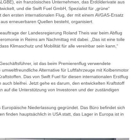
ALGBE), ein französisches Unternehmen, das Erdölderivate aus
ckelt, und die Swift Fuel GmbH, Spezialist für „grüne“
t den ersten internationalen Flug, der mit einem AVGAS-Ersatz
 aus erneuerbaren Quellen besteht, organisiert.
eauftrage der Landesregierung Roland Theis war beim Abflug
Zeromonie in Reims am Nachmittag mit dabei. „Das ist eine tolle
dass Klimaschutz und Mobilität für alle vereinbar sein kann,“
Geschäftsführer, ist das beim Premierenflug verwendete
e umweltfreundliche Alternative für Luftfahrzeuge mit Kolbenmotor
ftstoffen. Das von Swift Fuel für diesen internationalen Erstflug
auch bleifrei. Jetzt gehe es darum, den entwickelten Kraftstoff
man auf die Unterstützung von Investoren und der zuständigen
 Europäische Niederlassung gegründet. Das Büro befindet sich
n finden hauptsächlich in USA statt, das Lager in Europa ist in