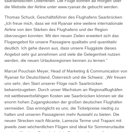
saarländischen Osterferien. Die Flüge können ab morgen über
die Website der Airline unter www.ryanair.de gebucht werden.
Thomas Schuck, Geschäftsführer des Flughafens Saarbrücken:
„Ich freue mich, dass wir mit Ryanair eine weitere internationale
Airline von den Stärken des Flughafens und der Region
überzeugen konnten. Mit den neuen Zielen erweitert sich das
Flugangebot für unsere Passagiere qualitativ und quantitativ
deutlich. Ich gehe davon aus, dass unsere Fluggäste dieses
Angebot sehr gut annehmen und viele die Gelegenheit nutzen
werden, die neuen Urlaubsregionen kennen zu lernen.“
Marcel Pouchain Meyer, Head of Marketing & Communication von
Ryanair für Deutschland, Österreich und die Schweiz: „Wir freuen
uns sehr, den Start unserer Flüge nach Saarbrücken
bekanntzugeben. Durch unser Wachstum an Regionalflughäfen
mit wettbewerbsfähigen Kosten wie Saarbrücken können wir die
enorm hohen Zugangskosten der großen deutschen Flughäfen
vermeiden. Das ermöglicht es uns, die Ticketpreise niedrig zu
halten und unseren Passagieren mehr Auswahl zu bieten. Die
neuen Strecken nach Alicante, Lamezia Terme und Trapani mit
jeweils zwei wöchentlichen Flügen sind ideal für Sommerurlaube