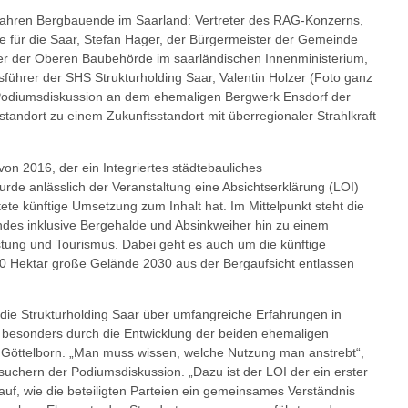
hren Bergbauende im Saarland: Vertreter des RAG-Konzerns,
e für die Saar, Stefan Hager, der Bürgermeister der Gemeinde
iter der Oberen Baubehörde im saarländischen Innenministerium,
führer der SHS Strukturholding Saar, Valentin Holzer (Foto ganz
r Podiumsdiskussion an dem ehemaligen Bergwerk Ensdorf der
estandort zu einem Zukunftsstandort mit überregionaler Strahlkraft
n 2016, der ein Integriertes städtebauliches
rde anlässlich der Veranstaltung eine Absichtserklärung (LOI)
htete künftige Umsetzung zum Inhalt hat. Im Mittelpunkt steht die
des inklusive Bergehalde und Absinkweiher hin zu einem
stung und Tourismus. Dabei geht es auch um die künftige
0 Hektar große Gelände 2030 aus der Bergaufsicht entlassen
s die Strukturholding Saar über umfangreiche Erfahrungen in
 besonders durch die Entwicklung der beiden ehemaligen
Göttelborn. „Man muss wissen, welche Nutzung man anstrebt“,
uchern der Podiumsdiskussion. „Dazu ist der LOI der ein erster
 auf, wie die beteiligten Parteien ein gemeinsames Verständnis