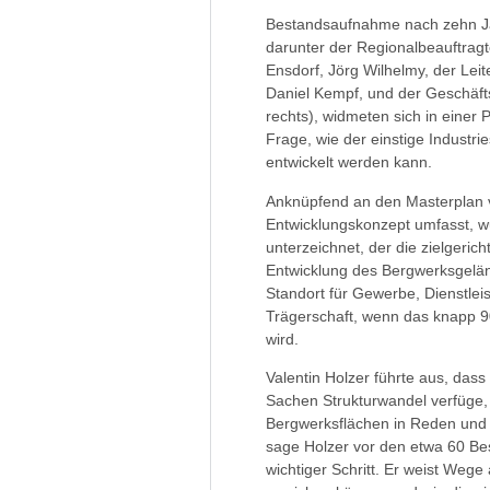
Bestandsaufnahme nach zehn Ja
darunter der Regionalbeauftragt
Ensdorf, Jörg Wilhelmy, der Le
Daniel Kempf, und der Geschäfts
rechts), widmeten sich in eine
Frage, wie der einstige Industri
entwickelt werden kann.
Anknüpfend an den Masterplan vo
Entwicklungskonzept umfasst, wu
unterzeichnet, der die zielgeric
Entwicklung des Bergwerksgelän
Standort für Gewerbe, Dienstlei
Trägerschaft, wenn das knapp 9
wird.
Valentin Holzer führte aus, das
Sachen Strukturwandel verfüge,
Bergwerksflächen in Reden und 
sage Holzer vor den etwa 60 Bes
wichtiger Schritt. Er weist Wege