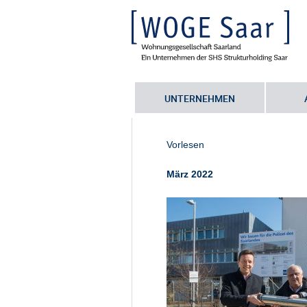
UNTERNEHMEN
Sie befinden sich hier:
Startseite
•
G
Grundsteinlegung für den Neubau der
Vorlesen
März 2022