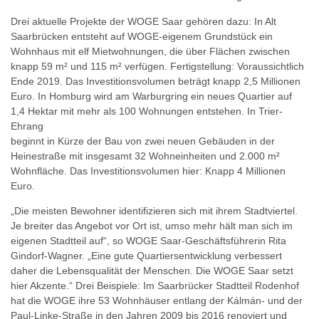
Drei aktuelle Projekte der WOGE Saar gehören dazu: In Alt
Saarbrücken entsteht auf WOGE-eigenem Grundstück ein
Wohnhaus mit elf Mietwohnungen, die über Flächen zwischen
knapp 59 m² und 115 m² verfügen. Fertigstellung: Voraussichtlich
Ende 2019. Das Investitionsvolumen beträgt knapp 2,5 Millionen
Euro. In Homburg wird am Warburgring ein neues Quartier auf
1,4 Hektar mit mehr als 100 Wohnungen entstehen. In Trier-
Ehrang
beginnt in Kürze der Bau von zwei neuen Gebäuden in der
Heinestraße mit insgesamt 32 Wohneinheiten und 2.000 m²
Wohnfläche. Das Investitionsvolumen hier: Knapp 4 Millionen
Euro.
„Die meisten Bewohner identifizieren sich mit ihrem Stadtviertel.
Je breiter das Angebot vor Ort ist, umso mehr hält man sich im
eigenen Stadtteil auf“, so WOGE Saar-Geschäftsführerin Rita
Gindorf-Wagner. „Eine gute Quartiersentwicklung verbessert
daher die Lebensqualität der Menschen. Die WOGE Saar setzt
hier Akzente.“ Drei Beispiele: Im Saarbrücker Stadtteil Rodenhof
hat die WOGE ihre 53 Wohnhäuser entlang der Kálmán- und der
Paul-Linke-Straße in den Jahren 2009 bis 2016 renoviert und