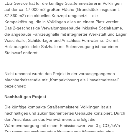
LEG Service hat für die künftige Straßenmeisterei in Völklingen
auf der ca. 17.000 m2 großen Fläche (Grundstück insgesamt:
37.860 m2) ein aktuelles Konzept umgesetzt – die
Kompaktlösung, die in Völklingen alles an einem Platz vereint:
Das 2-geschossige Verwaltungsgebäude inklusive Sozialräume,
die angebaute Fahrzeughalle mit integrierter Werkstatt und Lager,
Waschhalle, Schilderlager und Anschluss Fernwärme. Die mit
Holz ausgekleidete Salzhalle mit Soleerzeugung ist nur einen
Steinwurf entfernt.
Nicht umsonst wurde das Projekt in der vorausgegangenen
Machbarkeitsstudie mit „Kompaktlösung als Umweltmeisterei“
bezeichnet:
Nachhaltiges Projekt
Die künftige kompakte Straßenmeisterei Völklingen ist als
nachhaltiges und zukunftsorientiertes Gebäude konzipiert. Durch
den Anschluss an das Fernwärmenetz erfolgt die
Wärmeversorgung mit einem Emissionswert von 0 g CO₂/kWh.
Zur ressourcenschonenden Nutzung von Wasser wird eine