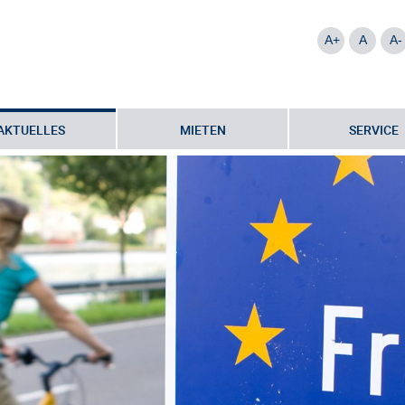
A+
A
A-
AKTUELLES
MIETEN
SERVICE