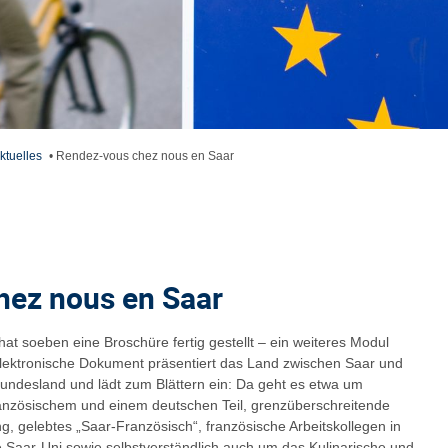
ktuelles
•
Rendez-vous chez nous en Saar
hez nous en Saar
at soeben eine Broschüre fertig gestellt – ein weiteres Modul
elektronische Dokument präsentiert das Land zwischen Saar und
Bundesland und lädt zum Blättern ein: Da geht es etwa um
ranzösischem und einem deutschen Teil, grenzüberschreitende
g, gelebtes „Saar-Französisch“, französische Arbeitskollegen in
 Saar-Uni sowie selbstverständlich auch um das Kulinarische und