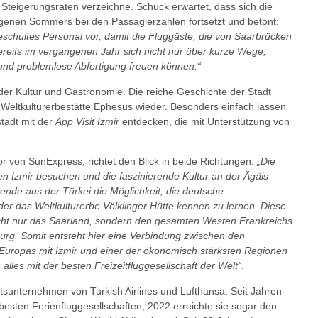
teigerungsraten verzeichne. Schuck erwartet, dass sich die
ngenen Sommers bei den Passagierzahlen fortsetzt und betont:
schultes Personal vor, damit
die Fluggäste, die von Saarbrücken
bereits im vergangenen Jahr sich nicht nur über kurze Wege,
und problemlose Abfertigung freuen können.“
 der Kultur und Gastronomie. Die reiche Geschichte der Stadt
r Weltkulturerbestätte Ephesus wieder. Besonders einfach lassen
stadt mit der
App Visit Izmir
entdecken, die mit Unterstützung von
r von SunExpress, richtet den Blick in beide Richtungen:
„Die
 Izmir besuchen und die faszinierende Kultur an der Ägäis
sende aus der Türkei die Möglichkeit, die deutsche
der das Weltkulturerbe Völklinger Hütte kennen zu lernen. Diese
cht nur das Saarland, sondern den gesamten Westen Frankreichs
g. Somit entsteht hier eine Verbindung zwischen den
n Europas mit Izmir und einer der ökonomisch stärksten Regionen
alles mit der besten Freizeitfluggesellschaft der Welt“
.
tsunternehmen von Turkish Airlines und Lufthansa. Seit Jahren
besten Ferienfluggesellschaften; 2022 erreichte sie sogar den