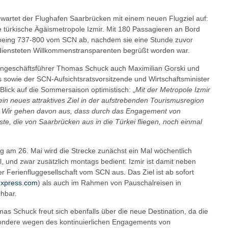
wartet der Flughafen Saarbrücken mit einem neuen Flugziel auf:
ie türkische Ägäismetropole Izmir. Mit 180 Passagieren an Bord
Boeing 737-800 vom SCN ab, nachdem sie eine Stunde zuvor
diensteten Willkommenstransparenten begrüßt worden war.
engeschäftsführer Thomas Schuck auch Maximilian Gorski und
sowie der SCN-Aufsichtsratsvorsitzende und Wirtschaftsminister
 Blick auf die Sommersaison optimistisch: „
Mit der Metropole Izmir
in neues attraktives Ziel in der aufstrebenden Tourismusregion
. Wir gehen davon aus, dass durch das Engagement von
te, die von Saarbrücken aus in die Türkei fliegen, noch einmal
g am 26. Mai wird die Strecke zunächst ein Mal wöchentlich
l, und zwar zusätzlich montags bedient. Izmir ist damit neben
er Ferienfluggesellschaft vom SCN aus. Das Ziel ist ab sofort
xpress.com
) als auch im Rahmen von Pauschalreisen in
hbar.
s Schuck freut sich ebenfalls über die neue Destination, da die
sondere wegen des kontinuierlichen Engagements von