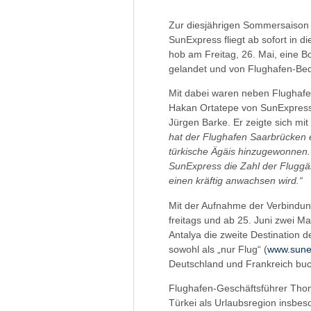
Zur diesjährigen Sommersaison 
SunExpress fliegt ab sofort in d
hob am Freitag, 26. Mai, eine 
gelandet und von Flughafen-Be
Mit dabei waren neben Flughaf
Hakan Ortatepe von SunExpress 
Jürgen Barke. Er zeigte sich mit
hat der Flughafen Saarbrücken e
türkische Ägäis hinzugewonnen
SunExpress die Zahl der Fluggäs
einen kräftig anwachsen wird.“
Mit der Aufnahme der Verbindun
freitags und ab 25. Juni zwei Ma
Antalya die zweite Destination d
sowohl als „nur Flug“ (
www.sune
Deutschland und Frankreich buc
Flughafen-Geschäftsführer Thoma
Türkei als Urlaubsregion insbe