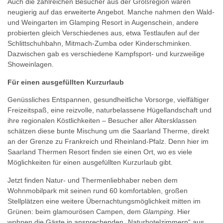
Auch die zahlreichen Besucher aus der Großregion waren
neugierig auf das erweiterte Angebot. Manche nahmen den Wald-
und Weingarten im Glamping Resort in Augenschein, andere
probierten gleich Verschiedenes aus, etwa Testlaufen auf der
Schlittschuhbahn, Mitmach-Zumba oder Kinderschminken.
Dazwischen gab es verschiedene Kampfsport- und kurzweilige
Showeinlagen.
Für einen ausgefüllten Kurzurlaub
Genüssliches Entspannen, gesundheitliche Vorsorge, vielfältiger
Freizeitspaß, eine reizvolle, naturbelassene Hügellandschaft und
ihre regionalen Köstlichkeiten – Besucher aller Altersklassen
schätzen diese bunte Mischung um die Saarland Therme, direkt
an der Grenze zu Frankreich und Rheinland-Pfalz. Denn hier im
Saarland Thermen Resort finden sie einen Ort, wo es viele
Möglichkeiten für einen ausgefüllten Kurzurlaub gibt.
Jetzt finden Natur- und Thermenliebhaber neben dem
Wohnmobilpark mit seinen rund 60 komfortablen, großen
Stellplätzen eine weitere Übernachtungsmöglichkeit mitten im
Grünen: beim glamourösen Campen, dem
Glamping
. Hier
wohnen die Gäste in ansprechenden „Naturhotelzimmern“ aus