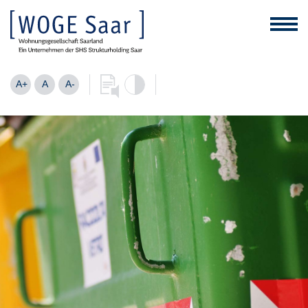
A+
A
A-