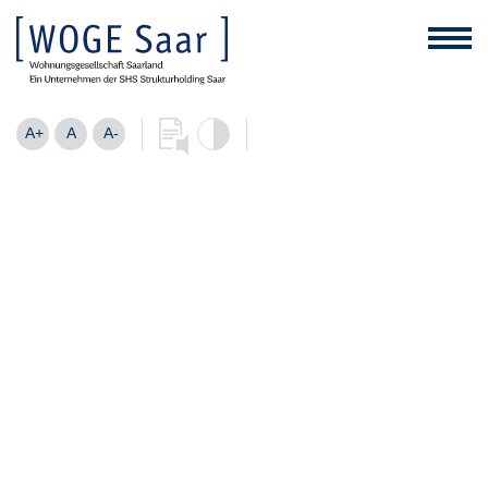
A+
A
A-