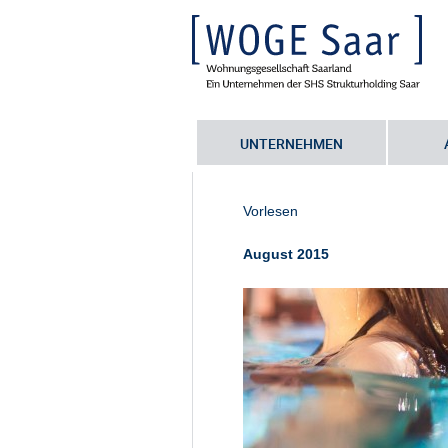
UNTERNEHMEN
Sie befinden sich hier:
Startseite
•
8
news_shs_2014-09_thermen_fyler
Vorlesen
August 2015