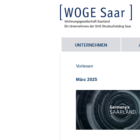
UNTERNEHMEN
Sie befinden sich hier:
Startseite
•
G
germanys_saarland_online (1)_expo
Vorlesen
März 2025