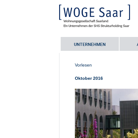
UNTERNEHMEN
Sie befinden sich hier:
Startseite
•
G
Seriennummer
Vorlesen
Oktober 2016