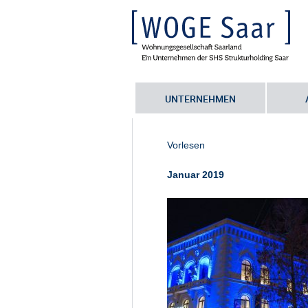
UNTERNEHMEN
Sie befinden sich hier:
Startseite
•
A
Europagalerie
Vorlesen
Januar 2019