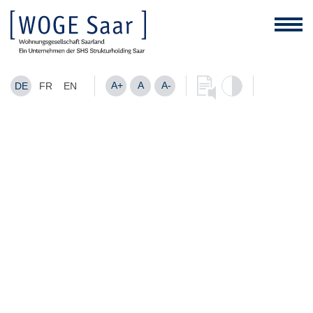
A+
A
A-
DE
FR
EN