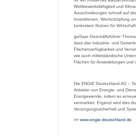
für ein modernes wasserstofffähi
Wettbewerbsfähigkeit und Klimasc
Ausschreibungen schnell auf de
Investitionen, Wertschöpfung un
konkretem Nutzen für Wirtschaf
gwSaar-Geschäftsführer Thomas
dass das Industrie- und Gewerb
Flächenverfügbarkeit und Vernet
wie auch mittelständische Unte
Flächen für Ansiedelungen und i
Die ENGIE Deutschland AG – Teil
Anbieter von Energie- und Diens
Energiewende, indem es erneuerb
vermarktet. Ergänzt wird dies d
Versorgungssicherheit und Syste
>> www.engie-deutschland.de