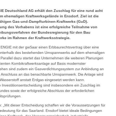
E Deutschland AG erhält den Zuschlag für eine rund acht
em ehemaligen Kraftwerksgelände in Ensdorf. Ziel ist die
fähigen Gas-und-Dampfturbinen-Kraftwerks (GuD).
ung des Vorhabens ist eine erfolgreiche Teilnahme von
ibungsverfahren der Bundesregierung für den Bau
erke im Rahmen der Kraftwerksstrategie.
 ENGIE mit der gwSaar einen Erbbaurechtsvertrag über eine
 unterhalb des bestehenden Umspannwerks auf dem ehemaligen
 Parallel dazu startet das Unternehmen die weiteren Planungen
fizienten Kombikraftwerksanlage auf Basis modernster
sehen sind zudem ein Gasverdichtungssystem zur Anbindung an
n Anschluss an das benachbarte Umspannwerk. Die Anlage wird
 Wasserstoff anstatt Erdgas eingesetzt werden kann.
e Investitionsentscheidung sind insbesondere ein Zuschlag im
ndes sowie der erfolgreiche Abschluss der erforderlichen
tsprüfungen.
e: „Mit dieser Entscheidung schaffen wir die Voraussetzungen für
Bedeutung für das Saarland. Ensdorf bietet ideale Bedingungen