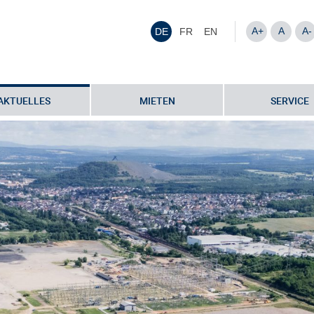
A+
A
A-
DE
FR
EN
AKTUELLES
MIETEN
SERVICE