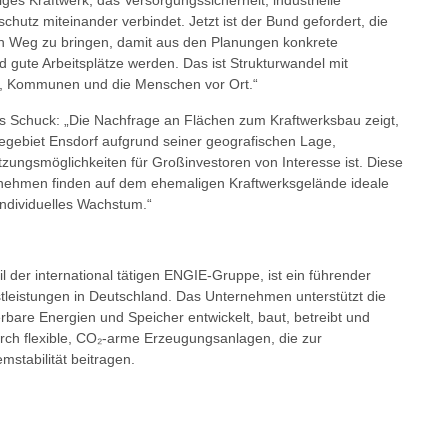
ges Kraftwerk, das Versorgungssicherheit, industrielle
hutz miteinander verbindet. Jetzt ist der Bund gefordert, die
n Weg zu bringen, damit aus den Planungen konkrete
d gute Arbeitsplätze werden. Das ist Strukturwandel mit
t, Kommunen und die Menschen vor Ort.“
 Schuck: „Die Nachfrage an Flächen zum Kraftwerksbau zeigt,
egebiet Ensdorf aufgrund seiner geografischen Lage,
zungsmöglichkeiten für Großinvestoren von Interesse ist. Diese
rnehmen finden auf dem ehemaligen Kraftwerksgelände ideale
ndividuelles Wachstum.“
 der international tätigen ENGIE-Gruppe, ist ein führender
tleistungen in Deutschland. Das Unternehmen unterstützt die
are Energien und Speicher entwickelt, baut, betreibt und
urch flexible, CO₂-arme Erzeugungsanlagen, die zur
mstabilität beitragen.