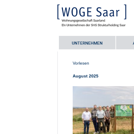
UNTERNEHMEN
Sie befinden sich hier:
Startseite
•
F
250821_Saartenreich_AlleSchild1
Vorlesen
August 2025