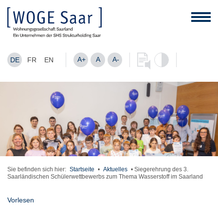
A+
A
A-
DE
FR
EN
Sie befinden sich hier:
Startseite
•
Aktuelles
•
Siegerehrung des 3.
Saarländischen Schülerwettbewerbs zum Thema Wasserstoff im Saarland
Vorlesen