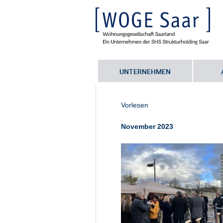
UNTERNEHMEN
Sie befinden sich hier:
Startseite
•
S
231120_Weizsäcker_Begruessung3
Vorlesen
November 2023