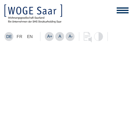
A+
A
A-
DE
FR
EN