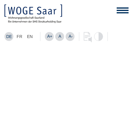
A+
A
A-
DE
FR
EN