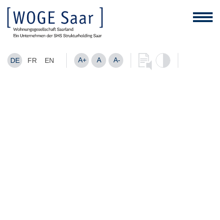
A+
A
A-
DE
FR
EN