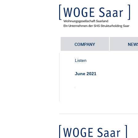
COMPANY
NEW
Sie befinden sich hier:
Startseite
•
c
Listen
June 2021