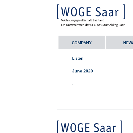
COMPANY
NEW
Sie befinden sich hier:
Startseite
•
Ne
Listen
June 2020