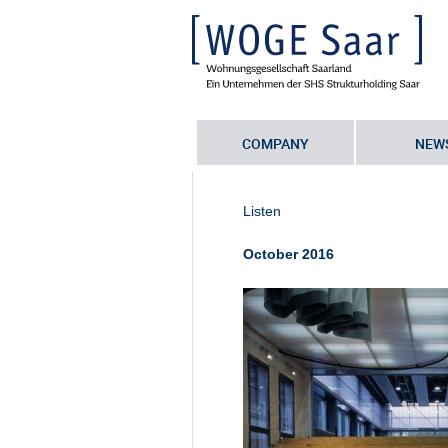
COMPANY
NEW
Sie befinden sich hier:
Startseite
•
B
Seriennummer
Listen
October 2016