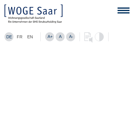
A+
A
A-
DE
FR
EN