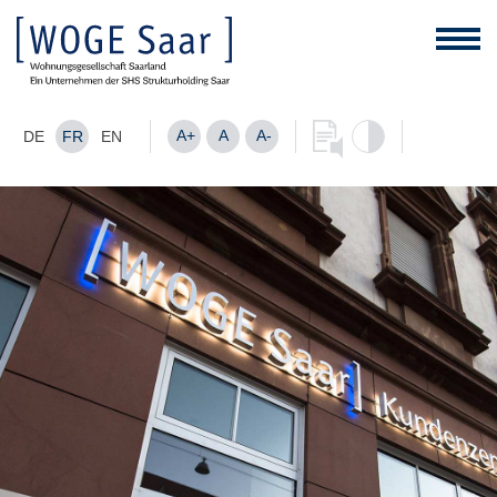
A+
A
A-
DE
FR
EN