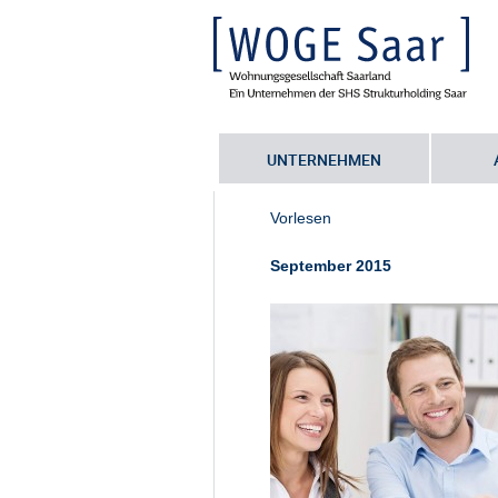
UNTERNEHMEN
Sie befinden sich hier:
Startseite
•
S
Vorlesen
September 2015