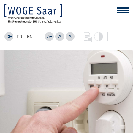
A+
A
A-
DE
FR
EN