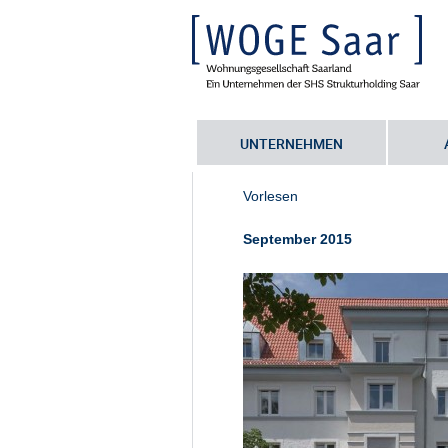
UNTERNEHMEN
Sie befinden sich hier:
Startseite
•
S
Vorlesen
September 2015