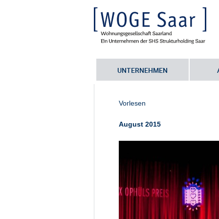
UNTERNEHMEN
Sie befinden sich hier:
Startseite
•
V
01_5
Vorlesen
August 2015