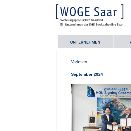
UNTERNEHMEN
Sie befinden sich hier:
Startseite
•
Z
Jeonbuk im Saarland
•
KIST Europe
Vorlesen
September 2024