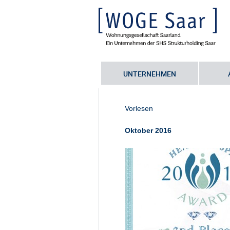
UNTERNEHMEN
Sie befinden sich hier:
Startseite
•
B
EHSA_2015
Vorlesen
Oktober 2016