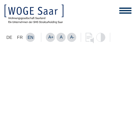
A+
A
A-
DE
FR
EN