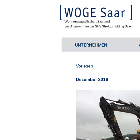
UNTERNEHMEN
Sie befinden sich hier:
Startseite
•
E
eurofer-1
Vorlesen
Dezember 2016