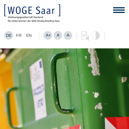
A+
A
A-
DE
FR
EN