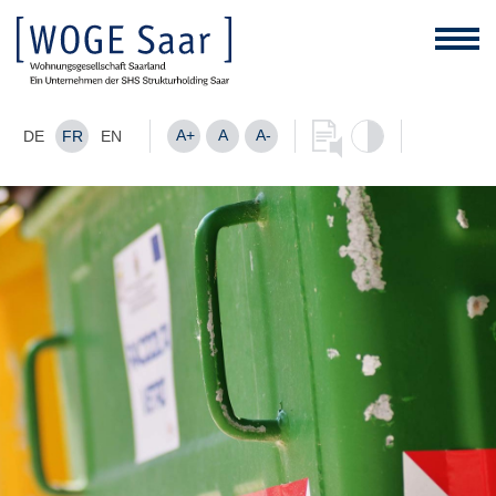
A+
A
A-
DE
FR
EN