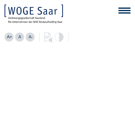
A+
A
A-