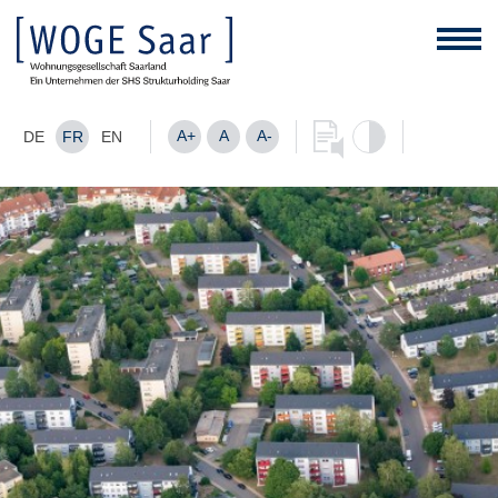
A+
A
A-
DE
FR
EN