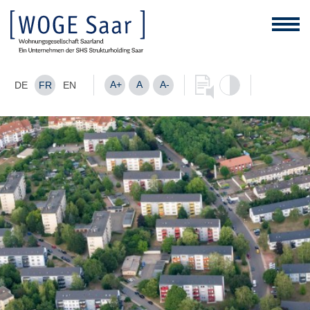
A+
A
A-
DE
FR
EN